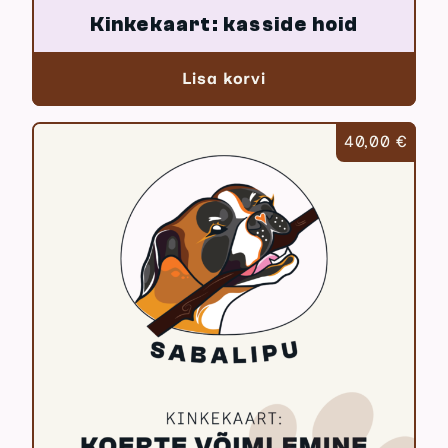
Kinkekaart: kasside hoid
Lisa korvi
40,00
€