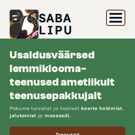
SABA
LIPU
Usaldus­väärsed
lemmik­looma­
teenused ametlikult
teenuse­pakkujalt
Pakume turvalist ja hoolivat
koerte hoidmist
,
jalutamist
ja
massaaži
.
Teenused