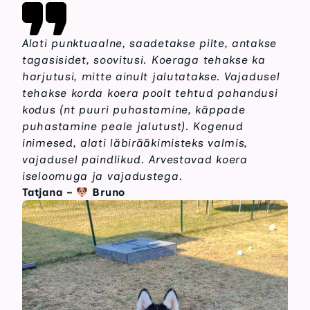
Alati punktuaalne, saadetakse pilte, antakse
tagasisidet, soovitusi. Koeraga tehakse ka
harjutusi, mitte ainult jalutatakse. Vajadusel
tehakse korda koera poolt tehtud pahandusi
kodus (nt puuri puhastamine, käppade
puhastamine peale jalutust). Kogenud
inimesed, alati läbirääkimisteks valmis,
vajadusel paindlikud. Arvestavad koera
iseloomuga ja vajadustega.
Tatjana
–
Bruno