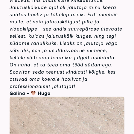
viisakas, mis andis kohe kindlustunde.
Jalutuskäikude ajal oli jalutaja minu koera
suhtes hooliv ja tähelepanelik. Eriti meeldis
mulle, et sain jalutuskäigust pilte ja
videoklippe – see andis suurepärase ülevaate
sellest, kuidas jalutuskäik kulges, ning tegi
südame rahulikuks. Lisaks on jalutaja väga
sõbralik, soe ja usaldusväärne inimene,
kellele võib oma lemmiku julgelt usaldada.
On näha, et ta teeb oma tööd südamega.
Soovitan seda teenust kindlasti kõigile, kes
otsivad oma koerale hoolivat ja
professionaalset jalutajat!
Galina
–
Hugo