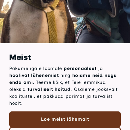
Meist
Pakume igale loomale
personaalset
ja
hoolivat lähenemist
ning
hoiame neid nagu
enda omi
. Teeme kõik, et Teie lemmikud
oleksid
turvaliselt hoitud
. Osaleme jooksvalt
koolitustel, et pakkuda parimat ja turvalist
hoolt.
Loe meist lähemalt