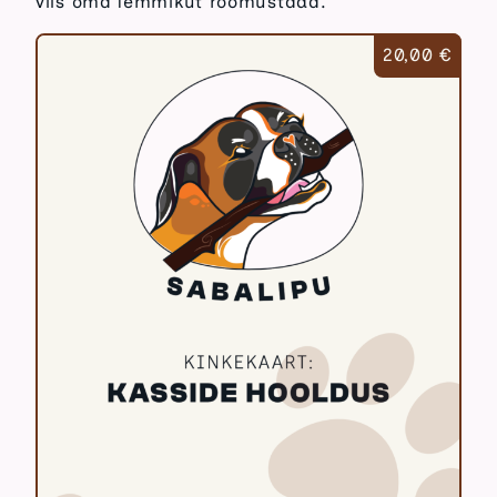
viis oma lemmikut rõõmustada.
20,00
€