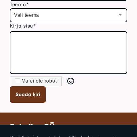
Teema*
Vali teema
Kirja sisu*
Ma ei ole robot
Saada kiri
Sabalipu OÜ