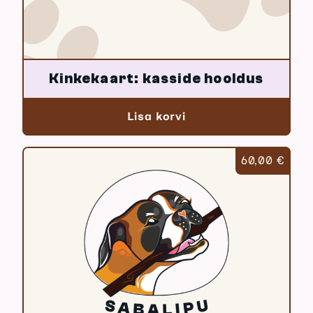
Kinkekaart: kasside hooldus
Lisa korvi
60,00
€