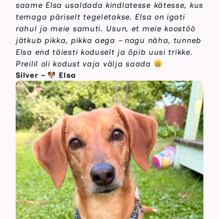
saame Elsa usaldada kindlatesse kätesse, kus
temaga päriselt tegeletakse. Elsa on igati
rahul ja meie samuti. Usun, et meie koostöö
jätkub pikka, pikka aega – nagu näha, tunneb
Elsa end täiesti koduselt ja õpib uusi trikke.
Preilil oli kodust vaja välja saada
Silver
–
Elsa