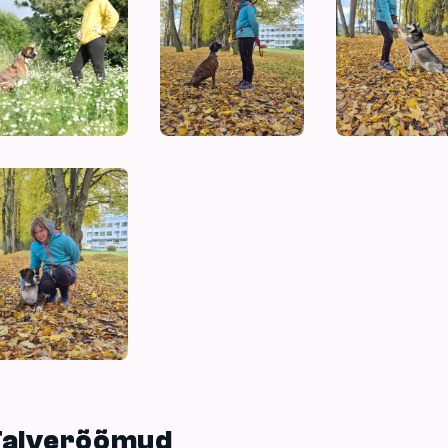
Talverõõmud