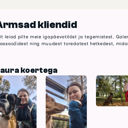
Armsad kliendid
iit leiad pilte meie igapäevatööst ja tegemistest. Gale
assaažidest ning muudest toredatest hetkedest, mid
aura koertega