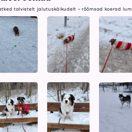
etked talvistelt jalutuskäikudelt – rõõmsad koerad lum