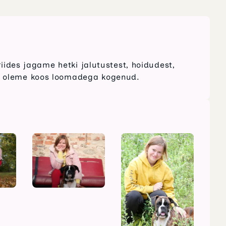
riides jagame hetki jalutustest, hoidudest,
a oleme koos loomadega kogenud.